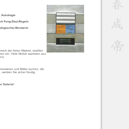
 Astrologie
ach Feng-Shui-Regeln
ologische) Beraterin
eich der freien Malerei, strahlen
ion ein. Viele Motive stammen aus
en).
eressieren und Bilder suchen, die
 werden Sie sicher fündig.
le Galerie!