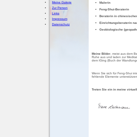
Meine Galerie
Malerin
Zur Person
Feng-Shui-Beraterin
Links
Beraterin in chinesischer
Impressum
Einrichtungsberaterin n
Datenschutz
Geobiologische (geopath
Meine Bilder
, meist aus dem Ber
Ruhe aus und laden zur Meditat
dem IGing (Buch der Wandlung
Wenn Sie sich für Feng-Shui int
fehlende Elemente unterstützen,
Treten Sie ein in meine virtuel